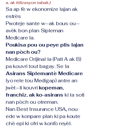
a, ak itilizasyon tabak.)
Sa ap fè w ekonomize lajan ak
estrès
Pwoteje sante w—ak bous ou—
avèk bon plan Sipleman
Medicare la.
Poukisa pou ou peye plis lajan
nan pòch ou?
Medicare Orijinal la (Pati A ak B)
pa kouvri tout bagay. Se la
Asirans Siplemantè Medicare
(yo rele tou Medigap) antre an
jwèt—li kouvri
kopeman,
franchiz, ak ko-asirans
ki ta soti
nan pòch ou otreman.
Nan Best Insurance USA, nou
ede w konpare plan ki pa koute
chè epi ki ofri w konfò reyèl.