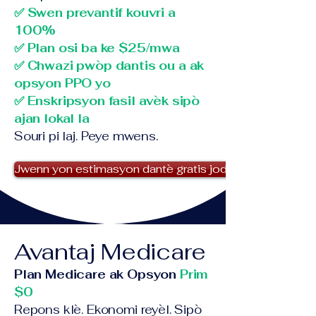
✅ Swen prevantif kouvri a
100%
✅ Plan osi ba ke $25/mwa
✅ Chwazi pwòp dantis ou a ak
opsyon PPO yo
✅ Enskripsyon fasil avèk sipò
ajan lokal la
Souri pi laj. Peye mwens.
Jwenn yon estimasyon dantè gratis jodi a!
Avantaj Medicare
Plan Medicare ak Opsyon
Prim
$0
Repons klè. Ekonomi reyèl. Sipò