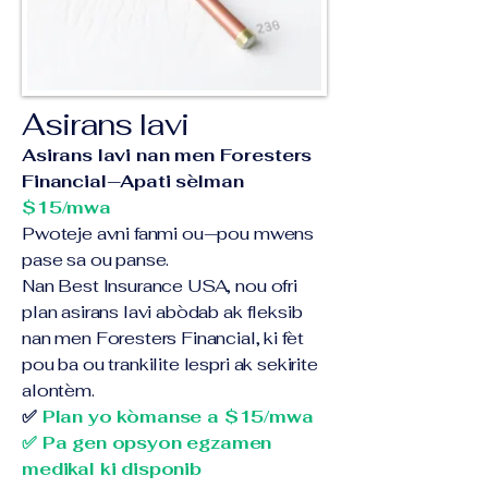
Asirans lavi
Asirans lavi nan men Foresters
Financial—Apati sèlman
$15/mwa
Pwoteje avni fanmi ou—pou mwens
pase sa ou panse.
Nan Best Insurance USA, nou ofri
plan asirans lavi abòdab ak fleksib
nan men Foresters Financial, ki fèt
pou ba ou trankilite lespri ak sekirite
alontèm.
✅
Plan yo kòmanse a $15/mwa
✅ Pa gen opsyon egzamen
medikal ki disponib