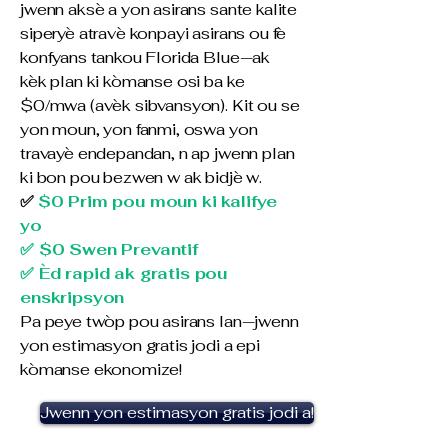
jwenn aksè a yon asirans sante kalite
siperyè atravè konpayi asirans ou fè
konfyans tankou Florida Blue—ak
kèk plan ki kòmanse osi ba ke
$0/mwa (avèk sibvansyon). Kit ou se
yon moun, yon fanmi, oswa yon
travayè endepandan, n ap jwenn plan
ki bon pou bezwen w ak bidjè w.
✅
$0 Prim pou moun ki kalifye
yo
✅ $0 Swen Prevantif
✅ Èd rapid ak gratis pou
enskripsyon
Pa peye twòp pou asirans lan—jwenn
yon estimasyon gratis jodi a epi
kòmanse ekonomize!
Jwenn yon estimasyon gratis jodi a!