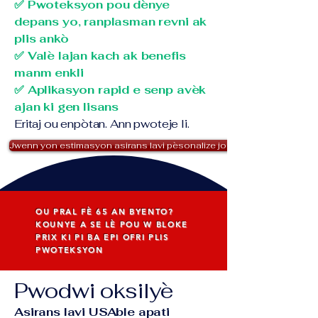
✅ Pwoteksyon pou dènye
depans yo, ranplasman revni ak
plis ankò
✅ Valè lajan kach ak benefis
manm enkli
✅ Aplikasyon rapid e senp avèk
ajan ki gen lisans
Eritaj ou enpòtan. Ann pwoteje li.
Jwenn yon estimasyon asirans lavi pèsonalize jodi a!
OU PRAL FÈ 65 AN BYENTO?
KOUNYE A SE LÈ POU W BLOKE
PRIX KI PI BA EPI OFRI PLIS
PWOTEKSYON
Pwodwi oksilyè
Asirans lavi USAble apati