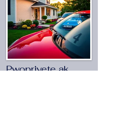
Pwopriyete ak
Aksidan
Asirans Pwopriyete ak Aksidan—
Pwoteksyon Apati $25/Mwa
Yon pwoteksyon ki pwoteje sa ou
posede—ak sa ou te bati.
Nan Best Insurance USA, nou ofri
asirans pwopriyete ak aksidan
abòdab atravè konpayi asirans ki pi