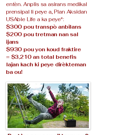
entèn. Anplis sa asirans medikal
prensipal li peye a, Plan Aksidan
USAble Life a ka peye*:
$300 pou transpò anbilans
$200 pou tretman nan sal
ijans
$930 pou yon koud fraktire
= $3,210 an total benefis
lajan kach ki peye dirèkteman
ba ou!