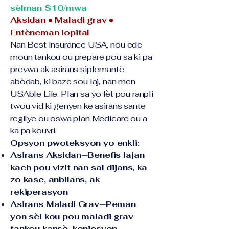
sèlman $10/mwa
Aksidan • Maladi grav •
Entèneman lopital
Nan Best Insurance USA, nou ede
moun tankou ou prepare pou sa ki pa
prevwa ak asirans siplemantè
abòdab, ki baze sou laj, nan men
USAble Life. Plan sa yo fèt pou ranpli
twou vid ki genyen ke asirans sante
regilye ou oswa plan Medicare ou a
ka pa kouvri.
Opsyon pwoteksyon yo enkli:
Asirans Aksidan—Benefis lajan
kach pou vizit nan sal dijans, ka
zo kase, anbilans, ak
rekiperasyon
Asirans Maladi Grav—Peman
yon sèl kou pou maladi grav
tankou kansè, konjesyon