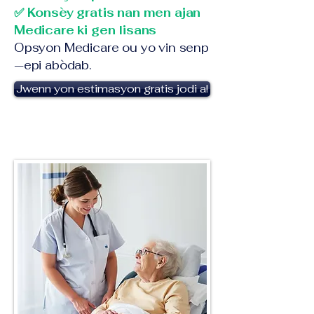
✅ Konsèy gratis nan men ajan
Medicare ki gen lisans
Opsyon Medicare ou yo vin senp
—epi abòdab.
Jwenn yon estimasyon gratis jodi a!