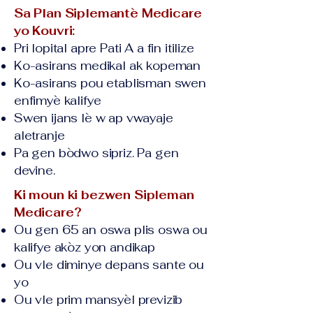
Sa Plan Siplemantè Medicare
yo Kouvri:
Pri lopital apre Pati A a fin itilize
Ko-asirans medikal ak kopeman
Ko-asirans pou etablisman swen
enfimyè kalifye
Swen ijans lè w ap vwayaje
aletranje
Pa gen bòdwo sipriz. Pa gen
devine.
Ki moun ki bezwen Sipleman
Medicare?
Ou gen 65 an oswa plis oswa ou
kalifye akòz yon andikap
Ou vle diminye depans sante ou
yo
Ou vle prim mansyèl previzib