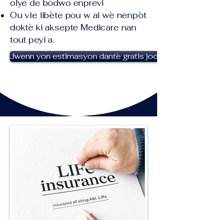
olye de bòdwo enprevi
Ou vle libète pou w al wè nenpòt
doktè ki aksepte Medicare nan
tout peyi a.
Jwenn yon estimasyon dantè gratis jodi a!