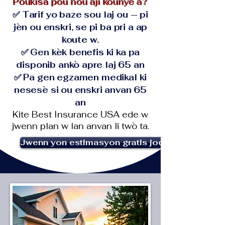
Poukisa pou nou aji kounye a?
✅ Tarif yo baze sou laj ou — pi
jèn ou enskri, se pi ba pri a ap
koute w.
✅ Gen kèk benefis ki ka pa
disponib ankò apre laj 65 an
✅ Pa gen egzamen medikal ki
nesesè si ou enskri anvan 65
an
Kite Best Insurance USA ede w
jwenn plan w lan anvan li twò ta.
Jwenn yon estimasyon gratis jodi a!