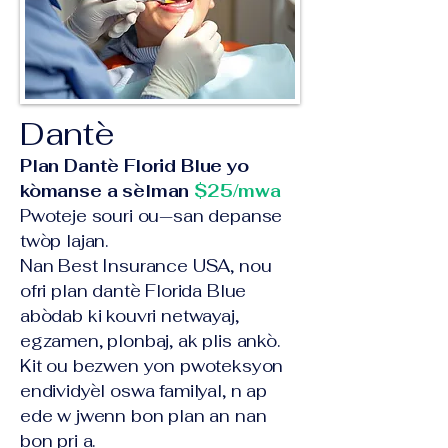
Dantè
Plan Dantè Florid Blue yo
kòmanse a sèlman
$25/mwa
Pwoteje souri ou—san depanse
twòp lajan.
Nan Best Insurance USA, nou
ofri plan dantè Florida Blue
abòdab ki kouvri netwayaj,
egzamen, plonbaj, ak plis ankò.
Kit ou bezwen yon pwoteksyon
endividyèl oswa familyal, n ap
ede w jwenn bon plan an nan
bon pri a.