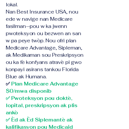
lokal.
Nan Best Insurance USA, nou
ede w navige nan Medicare
fasilman—pou w ka jwenn
pwoteksyon ou bezwen an san
w pa peye twòp. Nou ofri plan
Medicare Advantage, Sipleman,
ak Medikaman sou Preskripsyon
ou ka fè konfyans atravè pi gwo
konpayi asirans tankou Florida
Blue ak Humana.
✅
Plan Medicare Advantage
$0/mwa disponib
✅ Pwoteksyon pou doktè,
lopital, preskripsyon ak plis
ankò
✅ Èd ak Èd Siplemantè ak
kalifikasyon pou Medicaid