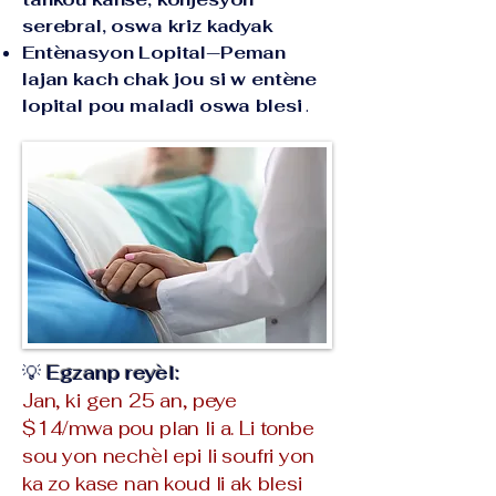
serebral, oswa kriz kadyak
Entènasyon Lopital—Peman
lajan kach chak jou si w entène
lopital pou maladi oswa blesi
.
💡
Egzanp reyèl:
Jan, ki gen 25 an, peye
$14/mwa pou plan li a. Li tonbe
sou yon nechèl epi li soufri yon
ka zo kase nan koud li ak blesi