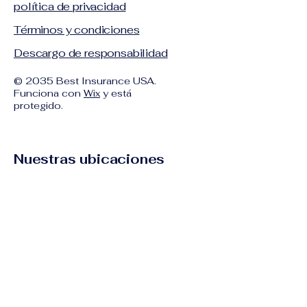
política de privacidad
Términos y condiciones
Descargo de responsabilidad
© 2035 Best Insurance USA.
Funciona con
Wix
y está
protegido.
Nuestras ubicaciones
Palm Beach
210 S Dixie Hwy 1, Suite 3
Lake Worth, Florida 33640
561-641-3005
Port Saint Lucie
9074 S US Hwy 1
Port Saint Lucie, FL 34952